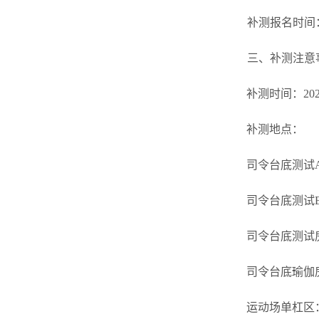
补测报名时间：2
三、补测注意
补测时间：20
补测地点：
司令台底测试
司令台底测试
司令台底测试房
司令台底瑜伽
运动场单杠区